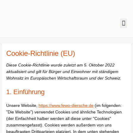
Zum
Inhalt
springen
Me
Consent
Consent
Consent
Consent
Consent
to
to
to
to
to
Cookie-Richtlinie (EU)
service
service
service
service
service
elementor
complianz
cerber-
wordpress
sonstiges
Diese Cookie-Richtlinie wurde zuletzt am 5. Oktober 2022
security-
aktualisiert und gilt für Bürger und Einwohner mit ständigem
&-
Wohnsitz im Europäischen Wirtschaftsraum und der Schweiz.
anti-
spam
1. Einführung
Unsere Website,
https://www.fewo-diersche.de
(im folgenden:
"Die Website") verwendet Cookies und ähnliche Technologien
(der Einfachheit halber werden all diese unter "Cookies"
zusammengefasst). Cookies werden außerdem von uns
beauftragten Drittparteien platziert. In dem unten stehenden